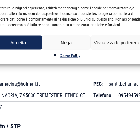
 fornire le migliori esperienze, utilizziamo tecnologie come i cookie per memorizzare e/o
edere alle informazioni del dispositivo. Il consenso a queste tecnologie ci permetterà di
67
Data Anzianità:
31/0
borare dati come il comportamento di navigazione o ID unici su questo sito. Non acconsenti
irare il consenso può influire negativamente su alcune caratteristiche e funzioni.
31/03/2022
Titolo Professionale:
Revisore Legale:
Si
Accetta
Nega
Visualizza le preferen
Cookie Policy
lamacina@hotmail.it
PEC:
santi.bellamaci
INACRIA, 7 95030 TREMESTIERI ETNEO CT
Telefono:
09549459
7
to / STP