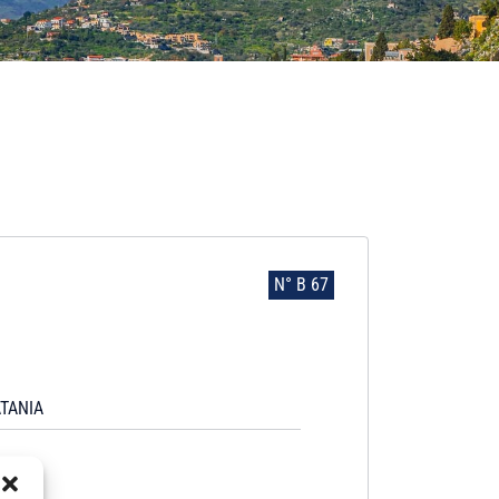
N° B 67
TANIA