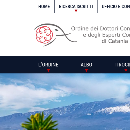
Vai
al
HOME
RICERCA ISCRITTI
UFFICIO E CO
contenuto
L’ORDINE
ALBO
TIROCI