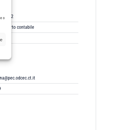
3/2022
re o
esperto contabile
ze
na@pec.odcec.ct.it
9