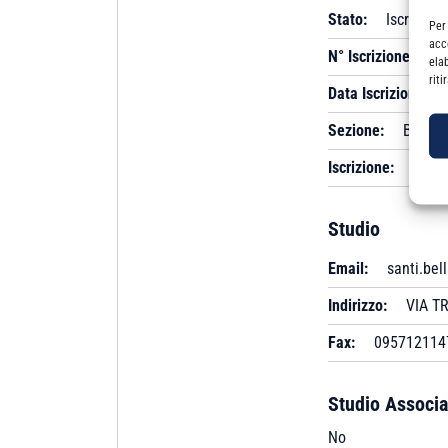
Stato:
Iscritto
Per
acc
N° Iscrizione:
B 
ela
rit
Data Iscrizione:
Sezione:
B
Iscrizione:
Albo
Studio
Email:
santi.bel
Indirizzo:
VIA TR
Fax:
095712114
Studio Associa
No