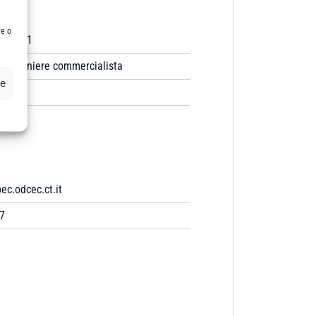
re o
2/1981
ragioniere commercialista
ze
c.odcec.ct.it
7