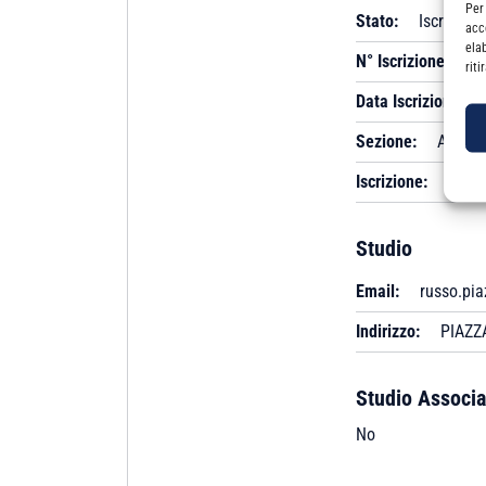
Per
Stato:
Iscritto
acc
ela
N° Iscrizione:
A 
rit
Data Iscrizione:
Sezione:
A
Iscrizione:
Albo
Studio
Email:
russo.pia
Indirizzo:
PIAZZA
Studio Associa
No