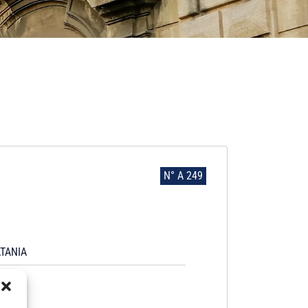
N° A 249
TANIA