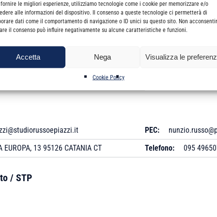
 fornire le migliori esperienze, utilizziamo tecnologie come i cookie per memorizzare e/o
edere alle informazioni del dispositivo. Il consenso a queste tecnologie ci permetterà di
borare dati come il comportamento di navigazione o ID unici su questo sito. Non acconsenti
249
Data Anzianità:
25/0
irare il consenso può influire negativamente su alcune caratteristiche e funzioni.
25/02/1981
Titolo Professionale:
Accetta
Nega
Visualizza le preferen
Revisore Legale:
Si
Cookie Policy
zzi@studiorussoepiazzi.it
PEC:
nunzio.russo@pe
 EUROPA, 13 95126 CATANIA CT
Telefono:
095 49650
to / STP