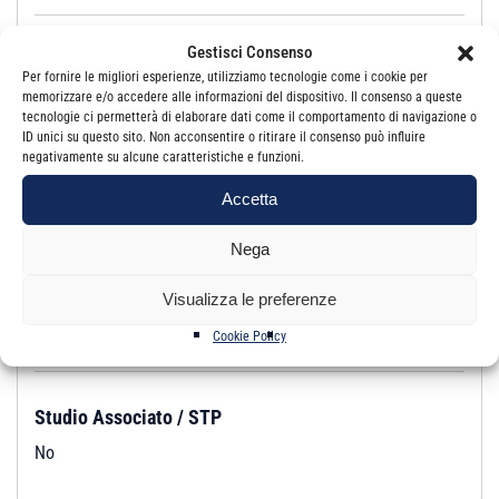
Revisore Legale:
Si
Gestisci Consenso
Iscrizione:
Albo
Per fornire le migliori esperienze, utilizziamo tecnologie come i cookie per
memorizzare e/o accedere alle informazioni del dispositivo. Il consenso a queste
tecnologie ci permetterà di elaborare dati come il comportamento di navigazione o
ID unici su questo sito. Non acconsentire o ritirare il consenso può influire
Studio
negativamente su alcune caratteristiche e funzioni.
Email:
guerreraluca@gmail.com
Accetta
PEC:
luca.guerrera@pec.odcec.ct.it
Nega
Indirizzo:
VIA UMBERTO I, 314 95129 CATANIA CT
Visualizza le preferenze
Telefono:
0957170175
Cookie Policy
Fax:
0957170175
Studio Associato / STP
No