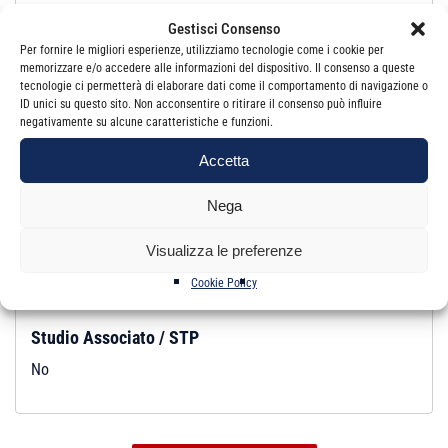
Gestisci Consenso
Revisore Legale:
Si
Per fornire le migliori esperienze, utilizziamo tecnologie come i cookie per
Iscrizione:
Albo
memorizzare e/o accedere alle informazioni del dispositivo. Il consenso a queste
tecnologie ci permetterà di elaborare dati come il comportamento di navigazione o
ID unici su questo sito. Non acconsentire o ritirare il consenso può influire
negativamente su alcune caratteristiche e funzioni.
Studio
Accetta
Email:
grazianomalerba@gmail.com
PEC:
graziano.malerba@pec.odcec.ct.it
Nega
Indirizzo:
VIA VINCENZO RICCA, 6 95022 ACI CATENA CT
Visualizza le preferenze
Telefono:
3409855906
Cookie Policy
Studio Associato / STP
No