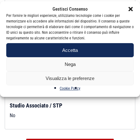
Gestisci Consenso
Revisore Legale:
Si
Per fornire le migliori esperienze, utilizziamo tecnologie come i cookie per
Iscrizione:
Elenco Speciale
memorizzare e/o accedere alle informazioni del dispositivo. Il consenso a queste
tecnologie ci permetterà di elaborare dati come il comportamento di navigazione o
ID unici su questo sito. Non acconsentire o ritirare il consenso può influire
negativamente su alcune caratteristiche e funzioni.
Studio
Accetta
Email:
pennisi@mail.gte.it
PEC:
gaetano.pennisi@pec.odcec.ct.it
Nega
Indirizzo:
VIA SCIARELLE, 48 95024 ACIREALE CT
Visualizza le preferenze
Telefono:
095 7631514
Cookie Policy
Studio Associato / STP
No