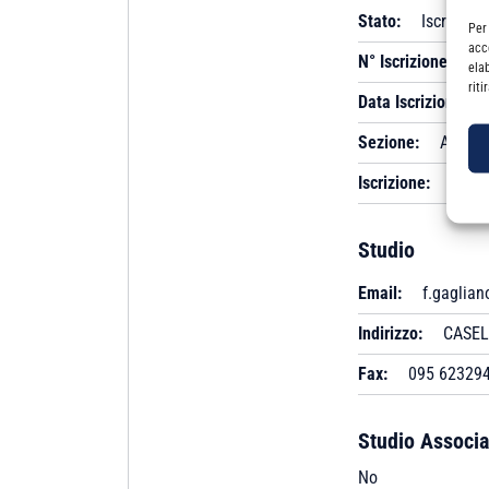
Stato:
Iscritto
Per
acc
N° Iscrizione:
A 
ela
rit
Data Iscrizione:
Sezione:
A
Iscrizione:
Albo
Studio
Email:
f.gaglia
Indirizzo:
CASEL
Fax:
095 62329
Studio Associa
No