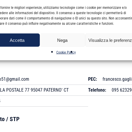
 fornire le migliori esperienze, utilizziamo tecnologie come i cookie per memorizzare e/o
edere alle informazioni del dispositivo. Il consenso a queste tecnologie ci permetterà di
553
Data Anzianità:
22/0
borare dati come il comportamento di navigazione o ID unici su questo sito. Non acconsenti
irare il consenso può influire negativamente su alcune caratteristiche e funzioni.
22/01/1988
Titolo Professionale:
Revisore Legale:
Si
Accetta
Nega
Visualizza le preferen
Cookie Policy
no51@gmail.com
PEC:
francesco.gagli
LA POSTALE 77 95047 PATERNO' CT
Telefono:
095 62329
4
to / STP