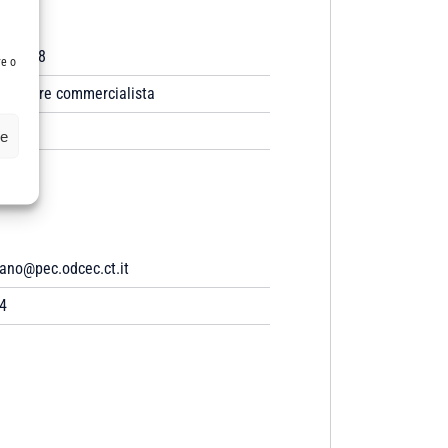
1/1988
re o
dottore commercialista
ze
ano@pec.odcec.ct.it
4