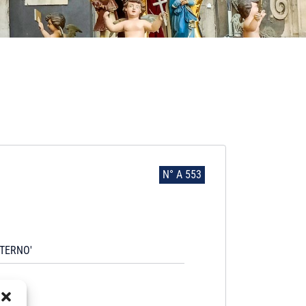
N° A 553
TERNO'