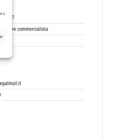
re o
2/1997
dottore commercialista
ze
egalmail.it
0