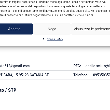
 fornire le migliori esperienze, utilizziamo tecnologie come i cookie per memorizzare e/o
edere alle informazioni del dispositivo. Il consenso a queste tecnologie ci permetterà di
borare dati come il comportamento di navigazione o ID unici su questo sito. Non acconsenti
1111
Data Anzianità:
12/0
irare il consenso può influire negativamente su alcune caratteristiche e funzioni.
12/02/1997
Titolo Professionale:
Accetta
Nega
Visualizza le preferen
Revisore Legale:
Si
Cookie Policy
iuto612@gmail.com
PEC:
danilo.sciuto@l
TIGARA, 15 95123 CATANIA CT
Telefono:
09535035
to / STP