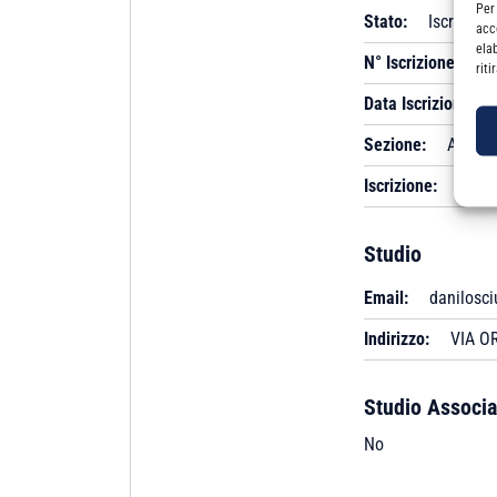
Per
Stato:
Iscritto
acc
ela
N° Iscrizione:
A 
rit
Data Iscrizione:
Sezione:
A
Iscrizione:
Albo
Studio
Email:
danilosc
Indirizzo:
VIA OR
Studio Associa
No