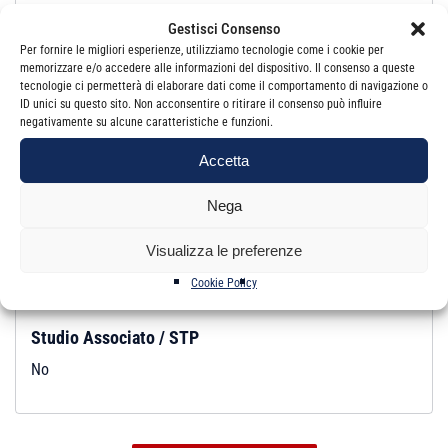
Gestisci Consenso
Revisore Legale:
Si
Per fornire le migliori esperienze, utilizziamo tecnologie come i cookie per
Iscrizione:
Albo
memorizzare e/o accedere alle informazioni del dispositivo. Il consenso a queste
tecnologie ci permetterà di elaborare dati come il comportamento di navigazione o
ID unici su questo sito. Non acconsentire o ritirare il consenso può influire
negativamente su alcune caratteristiche e funzioni.
Studio
Accetta
Email:
studiodott.danielanicolosi@gmail.com
PEC:
daniela.nicolosi@pec.odcec.ct.it
Nega
Indirizzo:
VIALE ARTALE ALAGONA, 27 95126 CATANIA CT
Visualizza le preferenze
Telefono:
095 2164082
Cookie Policy
Studio Associato / STP
No