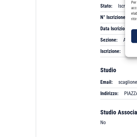
Per
Stato:
Iscritto
acc
ela
N° Iscrizione:
A 
rit
Data Iscrizione:
Sezione:
A
Iscrizione:
Albo
Studio
Email:
scaglion
Indirizzo:
PIAZZA
Studio Associa
No