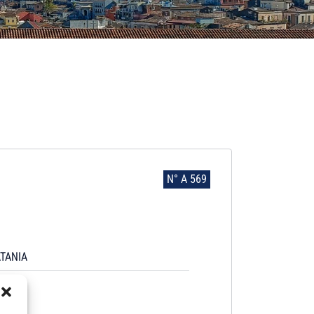
N° A 569
TANIA