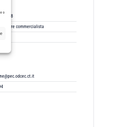
re o
4/1988
dottore commercialista
ze
ne@pec.odcec.ct.it
94