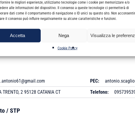
 fornire le migliori esperienze, utilizziamo tecnologie come i cookie per memorizzare e/o
edere alle informazioni del dispositivo. Il consenso a queste tecnologie ci permetterà di
borare dati come il comportamento di navigazione o ID unici su questo sito. Non acconsenti
569
Data Anzianità:
08/0
irare il consenso può influire negativamente su alcune caratteristiche e funzioni.
08/04/1988
Titolo Professionale:
Accetta
Nega
Visualizza le preferen
Revisore Legale:
Si
Cookie Policy
e.antonio61@gmail.com
PEC:
antonio.scaglio
 TRENTO, 2 95128 CATANIA CT
Telefono:
09573953
to / STP