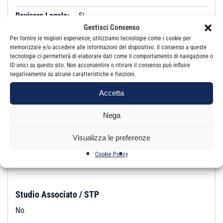
Revisore Legale:
Si
Gestisci Consenso
Iscrizione:
Albo
Per fornire le migliori esperienze, utilizziamo tecnologie come i cookie per
memorizzare e/o accedere alle informazioni del dispositivo. Il consenso a queste
tecnologie ci permetterà di elaborare dati come il comportamento di navigazione o
Studio
ID unici su questo sito. Non acconsentire o ritirare il consenso può influire
negativamente su alcune caratteristiche e funzioni.
Email:
antonellascielzo@gmail.com
Accetta
PEC:
antonella.scielzo@pec.odcec.ct.it
Nega
Indirizzo:
VIALE ALCIDE DE GASPERI, 187 95126 CATANIA
CT
Visualizza le preferenze
Telefono:
095 382276
Cookie Policy
Fax:
095 5183009
Studio Associato / STP
No