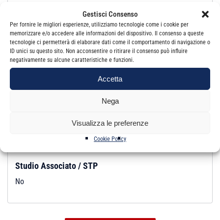
Gestisci Consenso
Revisore Legale:
Si
Per fornire le migliori esperienze, utilizziamo tecnologie come i cookie per
Iscrizione:
Albo
memorizzare e/o accedere alle informazioni del dispositivo. Il consenso a queste
tecnologie ci permetterà di elaborare dati come il comportamento di navigazione o
ID unici su questo sito. Non acconsentire o ritirare il consenso può influire
negativamente su alcune caratteristiche e funzioni.
Studio
Accetta
Email:
info@studiotricomi.it
PEC:
agatino.tricomi@pec.odcec.ct.it
Nega
Indirizzo:
VIA TORINO, 56 95128 CATANIA CT
Visualizza le preferenze
Telefono:
0958176213
Cookie Policy
Studio Associato / STP
No