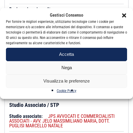
Revisore Legale:
Si
Gestisci Consenso
Iscrizione:
Albo
Per fornire le migliori esperienze, utilizziamo tecnologie come i cookie per
memorizzare e/o accedere alle informazioni del dispositivo. Il consenso a queste
tecnologie ci permetterà di elaborare dati come il comportamento di navigazione o
Studio
ID unici su questo sito. Non acconsentire o ritirare il consenso può influire
negativamente su alcune caratteristiche e funzioni.
Email:
studiotributariopuglisi@gmail.com
Accetta
PEC:
marcello.puglisi@pec.odcec.ct.it
Nega
Indirizzo:
VIA ETNA, 3 95037 SAN GIOVANNI LA PUNTA
CT
Visualizza le preferenze
Telefono:
0957410476
Cookie Policy
Studio Associato / STP
Studio associato:
JPS AVVOCATI E COMMERCIALISTI
ASSOCIATI - AVV. JELO MASSIMILIANO MARIA, DOTT.
PUGLISI MARCELLO NATALE